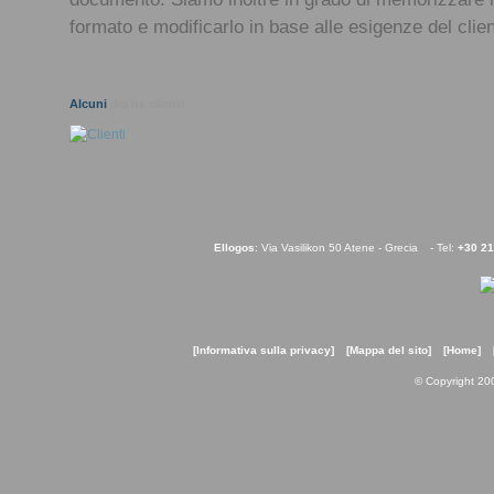
formato e modificarlo in base alle esigenze del clien
Alcuni
dei ns clienti
Ellogos
: Via Vasilikon 50 Atene - Grecia
- Tel:
+30 2
[Informativa sulla privacy]
[Mappa del sito]
[Home]
© Copyright 20