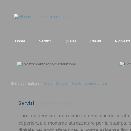
Home
Servizi
Qualità
Clienti
Richiesta
Siete qui: italiano
Home
Servizi
Servizi complementari
/
/
/
Servizi
complementari
Fornimo servizi di correzione e revisione dei vostri
esperienza e moderne attrezzature per la stampa, 
digitale per soddisfare tutte le vostre esigenze lingu